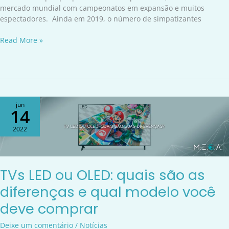
mercado mundial com campeonatos em expansão e muitos
espectadores. Ainda em 2019, o número de simpatizantes
Read More »
TVs
jun
14
LED
ou
2022
OLED:
quais
são
as
TVs LED ou OLED: quais são as
diferenças
diferenças e qual modelo você
e
qual
deve comprar
modelo
você
Deixe um comentário
/
Notícias