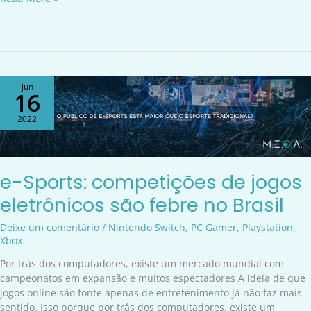
e-
jun
16
Sports:
competições
2022
de
jogos
eletrônicos
são
e-Sports: competições de jogos
febre
eletrônicos são febre no Brasil
no
Brasil
Deixe um comentário
/
Nintendo Switch
,
PC Gamer
,
Playstation
,
Xbox
Por trás dos computadores, existe um mercado mundial com
campeonatos em expansão e muitos espectadores A ideia de que
jogos online são fonte apenas de entretenimento já não faz mais
sentido. Isso porque por trás dos computadores, existe um