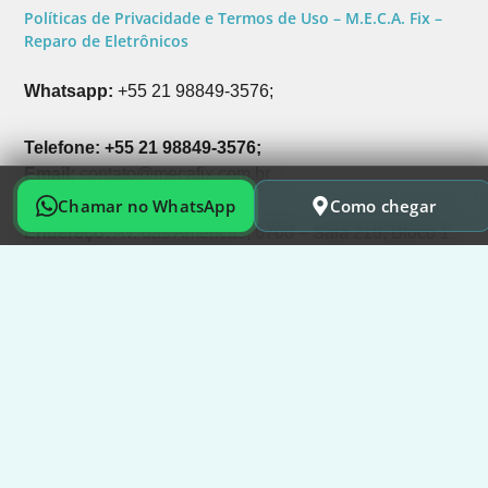
Políticas de Privacidade e Termos de Uso – M.E.C.A. Fix –
Reparo de Eletrônicos
Whatsapp:
+55 21 98849-3576;
Telefone: +55 21 98849-3576;
Email:
contato@mecafix.com.br
Chamar no WhatsApp
Como chegar
Endereço:
Av. das Américas, 6700 – Sala 218, Bloco 1
– Barra da Tijuca, Rio de Janeiro – RJ, 22793-080
Horários de Funcionamento:
Segunda a Sexta:
9h às 20h;
Sábado e Feriados
: 9h às 17h.