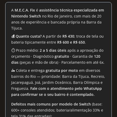
A
M.E.C.A. Fix
é
assistência técnica especializada em
Nintendo Switch
no Rio de Janeiro, com mais de 20
anos de experiência e bancada própria na Barra da
Tijuca.
💰 Quanto custa?
A partir de
R$ 430
; troca de tela ou
bateria tipicamente entre
R$ 600 e R$ 650
.
⏱ Prazo médio:
2 a 5 dias úteis
após a aprovação do
orçamento · Diagnóstico
gratuito
· Garantia de
120
dias
(peças e mão de obra) · Parcelamento em até 6x.
🛵 Coleta e entrega
gratuita por moto
em diversos
bairros do Rio — prioridade: Barra da Tijuca, Recreio,
Jacarepaguá, Joá, Jardim Oceânico, Barra Olímpica e
Freguesia.
Fale com o atendimento pelo WhatsApp
para confirmar se o seu bairro é contemplado.
Defeitos mais comuns por modelo de Switch
(base:
600+ consoles atendidos; bateria/alimentação 33% e
tela 31% das entradas):