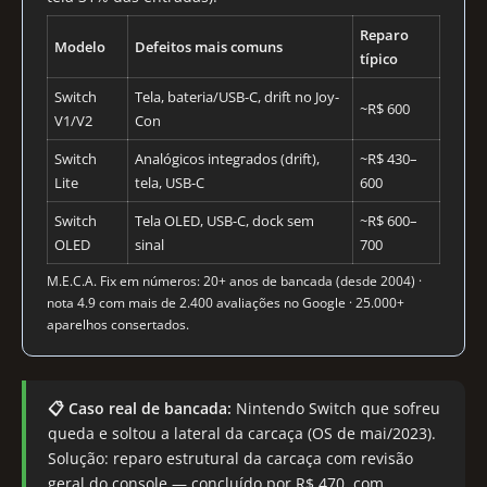
Reparo
Modelo
Defeitos mais comuns
típico
Switch
Tela, bateria/USB-C, drift no Joy-
~R$ 600
V1/V2
Con
Switch
Analógicos integrados (drift),
~R$ 430–
Lite
tela, USB-C
600
Switch
Tela OLED, USB-C, dock sem
~R$ 600–
OLED
sinal
700
M.E.C.A. Fix em números: 20+ anos de bancada (desde 2004) ·
nota 4.9 com mais de 2.400 avaliações no Google · 25.000+
aparelhos consertados.
📋 Caso real de bancada:
Nintendo Switch que sofreu
queda e soltou a lateral da carcaça (OS de mai/2023).
Solução: reparo estrutural da carcaça com revisão
geral do console — concluído por R$ 470, com