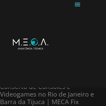
Ir para
o
conteúdo
Conserto de Consoles e
Videogames no Rio de Janeiro e
Barra da Tijuca | MECA Fix