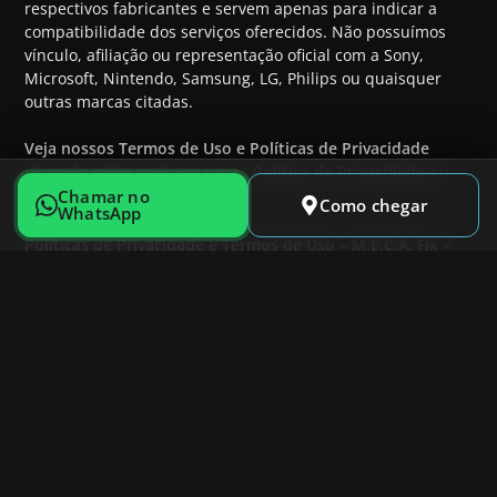
respectivos fabricantes e servem apenas para indicar a
compatibilidade dos serviços oferecidos. Não possuímos
vínculo, afiliação ou representação oficial com a Sony,
Microsoft, Nintendo, Samsung, LG, Philips ou quaisquer
outras marcas citadas.
Veja nossos Termos de Uso e Políticas de Privacidade
clicando
saiba mais em nossa Política de Privacidade
ou
acessando o link abaixo:
Chamar no
Como chegar
WhatsApp
Políticas de Privacidade e Termos de Uso – M.E.C.A. Fix –
Reparo de Eletrônicos
Whatsapp:
+55 21 98849-3576;
Telefone: +55 21 98849-3576;
Email:
contato@mecafix.com.br
Endereço:
Av. das Américas, 6700 – Sala 218, Bloco 1
– Barra da Tijuca, Rio de Janeiro – RJ, 22793-080