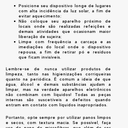
Posicione seu dispositivo longe de lugares
com alta incidência da luz solar, a fim de
evitar aquecimento;
Não coloque seu aparelho próximo de
locais onde são realizadas refeições e
demais atividades que ocasionam maior
liberação de sujeira;
Limpe com frequência a carcaça e as
imediações do local onde o dispositivo
repousa, a fim de retirar pó e resíduos
que ficam invisíveis.
Lembre-se de nunca utilizar produtos de
limpeza, tanto nas higienizações corriqueiras
quanto na periódica. É comum a ideia de que
água, álcool e demais substâncias ajudam a
limpar, mas na verdade aparelhos eletrônicos
não combinam com líquidos! Todas as peças
internas são suscetíveis a defeitos quando
entram em contato com líquidos inapropriados.
Portanto, opte sempre por utilizar panos limpos
e secos, com textura macia. Se possível, faça
uso do pano de microfibras, que além de ser