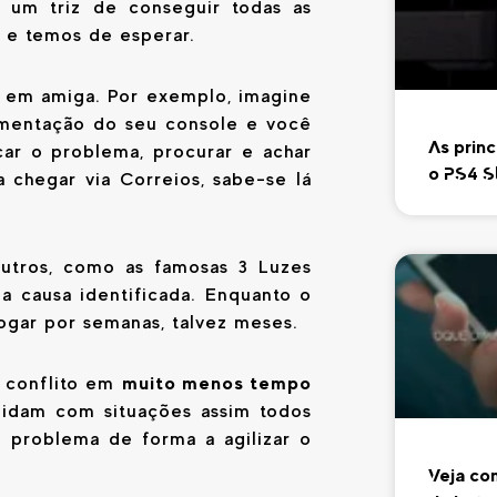
um triz de conseguir todas as
 e temos de esperar.
a em amiga. Por exemplo, imagine
imentação do seu console e você
As princ
car o problema, procurar e achar
o PS4 S
 chegar via Correios, sabe-se lá
outros, como as famosas 3 Luzes
a causa identificada. Enquanto o
jogar por semanas, talvez meses.
muito menos tempo
e conflito em
lidam com situações assim todos
 problema de forma a agilizar o
Veja co