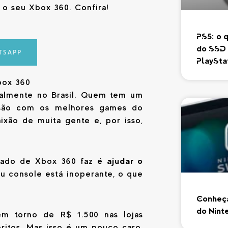
 o seu Xbox 360. Confira!
PS5: o 
do SSD 
TSAPP
PlaySta
box 360
almente no Brasil. Quem tem um
rsão com os melhores games do
xão de muita gente e, por isso,
ajudar o
izado de Xbox 360 faz é
u console está inoperante, o que
Conheça
do Nint
m torno de R$ 1.500 nas lojas
voritos. Mas isso é um pouco caro,