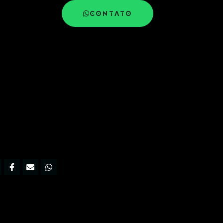
CONTATO
nstagram
Facebook-
Envelope
Whatsapp
f