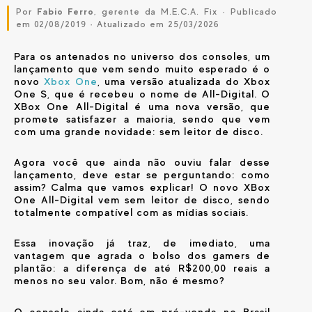
Por
Fabio Ferro
, gerente da M.E.C.A. Fix · Publicado
em 02/08/2019 · Atualizado em 25/03/2026
Para os antenados no universo dos consoles, um
lançamento que vem sendo muito esperado é o
novo
Xbox One
, uma versão atualizada do Xbox
One S, que é recebeu o nome de All-Digital. O
XBox One All-Digital é uma nova versão, que
promete satisfazer a maioria, sendo que vem
com uma grande novidade: sem leitor de disco.
Agora você que ainda não ouviu falar desse
lançamento, deve estar se perguntando: como
assim? Calma que vamos explicar! O novo XBox
One All-Digital vem sem leitor de disco, sendo
totalmente compatível com as mídias sociais.
Essa inovação já traz, de imediato, uma
vantagem que agrada o bolso dos gamers de
plantão: a diferença de até R$200,00 reais a
menos no seu valor. Bom, não é mesmo?
O console ainda está em pré-venda no Brasil