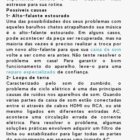
estresse para sua rotina.
Possíveis causas
1- Alto-falante estourado
Uma das possibilidades dos seus problemas com
aqueles barulhos chatos atrapalhando sua música
é o alto-falante estourado. Em alguns casos,
pode acontecer da peça ser recuperada, mas na
maioria das vezes é preciso realizar a troca por
um novo alto-falante para que sua
caixa de som
volte a ser como era antes.
Não tente resolver o
problema em casa! Para garantir o bom
funcionamento do aparelho, leve-o para uma
reparo especializado
de confiança.
2- Loops de terra
Caracterizado pelo som do zumbido, o
problema de ciclo elétrico é uma das principais
causas de ruídos nos aparelhos de som. Quando
várias partes da caixa de som estão conectadas
entre si através de cabos HDMI ou RCA, ou até
mesmo ligados em diferentes entradas AC,
acontece uma circulação errada de corrente
elétrica. Para resolver o problema, algumas
soluções práticas envolvem adquirir um filtro de
linha ou estabilizador para ligar todas as partes
do equipamento em apenas uma tomada AC.