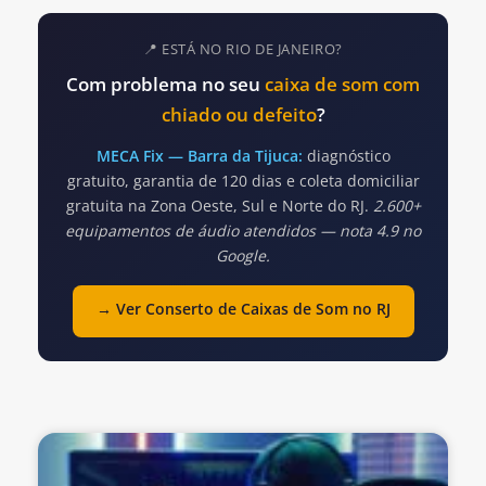
📍 ESTÁ NO RIO DE JANEIRO?
Com problema no seu
caixa de som com
chiado ou defeito
?
MECA Fix — Barra da Tijuca:
diagnóstico
gratuito, garantia de 120 dias e coleta domiciliar
gratuita na Zona Oeste, Sul e Norte do RJ.
2.600+
equipamentos de áudio atendidos — nota 4.9 no
Google.
→ Ver Conserto de Caixas de Som no RJ