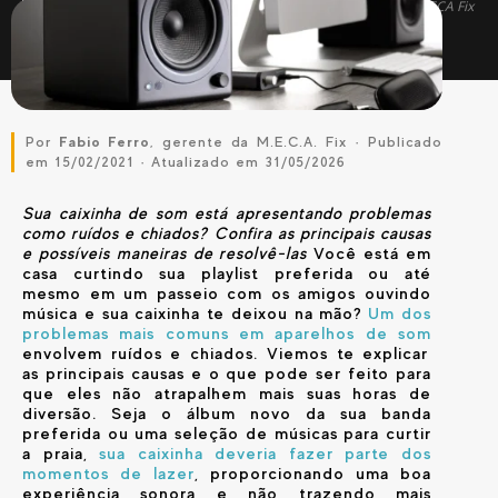
✓ Atualizado em
maio de 2026
— com dados reais de OS da MECA Fix
Por
Fabio Ferro
, gerente da M.E.C.A. Fix · Publicado
em 15/02/2021 · Atualizado em 31/05/2026
Sua caixinha de som está apresentando problemas
como ruídos e chiados? Confira as principais causas
e possíveis maneiras de resolvê-las
Você está em
casa curtindo sua playlist preferida ou até
mesmo em um passeio com os amigos ouvindo
música e sua caixinha te deixou na mão?
Um dos
problemas mais comuns em aparelhos de som
envolvem ruídos e chiados. Viemos te explicar
as principais causas e o que pode ser feito para
que eles não atrapalhem mais suas horas de
diversão.
Seja o álbum novo da sua banda
preferida ou uma seleção de músicas para curtir
a praia,
sua caixinha deveria fazer parte dos
momentos de lazer
, proporcionando uma boa
experiência sonora e não trazendo mais