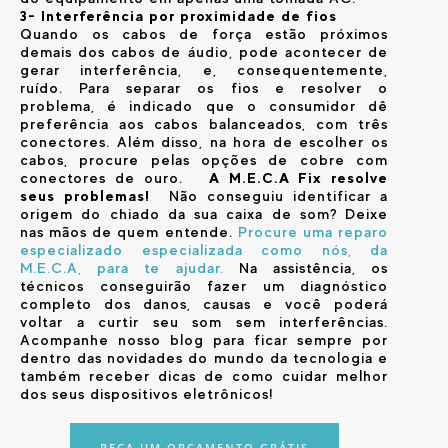
3- Interferência por proximidade de fios
Quando os cabos de força estão próximos
demais dos cabos de áudio, pode acontecer de
gerar interferência, e, consequentemente,
ruído. Para separar os fios e resolver o
problema, é indicado que o consumidor dê
preferência aos cabos balanceados, com três
conectores. Além disso, na hora de escolher os
cabos, procure pelas opções de cobre com
conectores de ouro.
A M.E.C.A Fix resolve
seus problemas!
Não conseguiu identificar a
origem do chiado da sua caixa de som? Deixe
nas mãos de quem entende.
Procure uma reparo
especializado especializada como nós, da
M.E.C.A, para te ajudar.
Na assistência, os
técnicos conseguirão fazer um diagnóstico
completo dos danos, causas e você poderá
voltar a curtir seu som sem interferências.
Acompanhe nosso blog para ficar sempre por
dentro das novidades do mundo da tecnologia e
também receber dicas de como cuidar melhor
dos seus dispositivos eletrônicos!
PEÇA UM ORÇAMENTO GRÁTIS