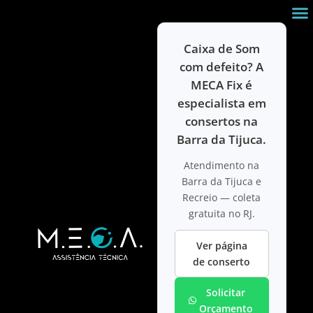
Ir para
o
conteúdo
Caixa de Som
com defeito? A
MECA Fix é
especialista em
consertos na
Barra da Tijuca.
Atendimento na
Barra da Tijuca e
Recreio — coleta
gratuita no RJ.
Ver página
de conserto
Solicitar
Orçamento