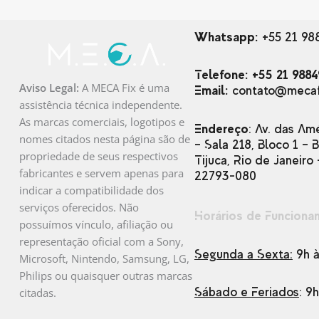
Whatsapp:
+55 21 98
Telefone: +55 21 9884
Aviso Legal:
A MECA Fix é uma
Email:
contato@mecaf
assistência técnica independente.
As marcas comerciais, logotipos e
Endereço
: Av. das Am
nomes citados nesta página são de
– Sala 218, Bloco 1 – 
propriedade de seus respectivos
Tijuca, Rio de Janeiro 
fabricantes e servem apenas para
22793-080
indicar a compatibilidade dos
serviços oferecidos. Não
Horários de Funciona
possuímos vínculo, afiliação ou
representação oficial com a Sony,
Segunda a Sexta:
9h à
Microsoft, Nintendo, Samsung, LG,
Philips ou quaisquer outras marcas
Sábado e Feriados
: 9
citadas.