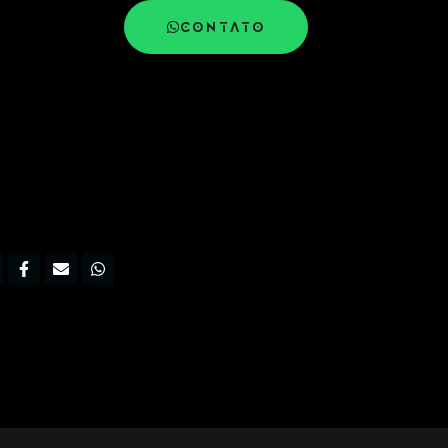
CONTATO
nstagram
Facebook-
Envelope
Whatsapp
f