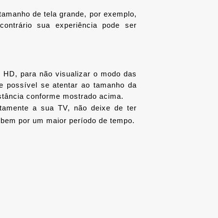
 tamanho de tela grande, por exemplo, 
ontrário sua experiência pode ser 
 HD, para não visualizar o modo das 
e possível se atentar ao tamanho da 
stância conforme mostrado acima. 
E é claro, depois de escolher, adquirir e instalar corretamente a sua TV, não deixe de ter 
 bem por um maior período de tempo.