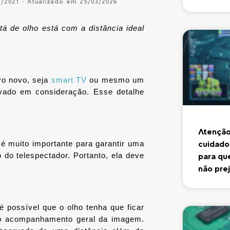
0/2021 · Atualizado em 25/03/2026
á de olho está com a distância ideal 
o novo, seja 
smart TV
 ou mesmo um 
vado em consideração. Esse detalhe 
Atenção,
cuidado
é muito importante para garantir uma 
do telespectador. Portanto, ela deve 
para qu
não pre
 possível que o olho tenha que ficar 
o acompanhamento geral da imagem. 