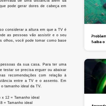
bservada de uma distância além da 
que pode gerar dores de cabeça em 
so considerar a altura em que a TV é 
nde as pessoas vão assistir e o seu 
Problem
os olhos, você pode tomar como base 
Saiba o
pessoas da sua casa. Para ter uma 
e testar se precisa erguer ou abaixar 
mas recomendações com relação à 
stância entre a TV e o assento. Em 
r o tamanho ideal da TV.
) x 12 = Tamanho ideal
18 = Tamanho ideal
Aprenda