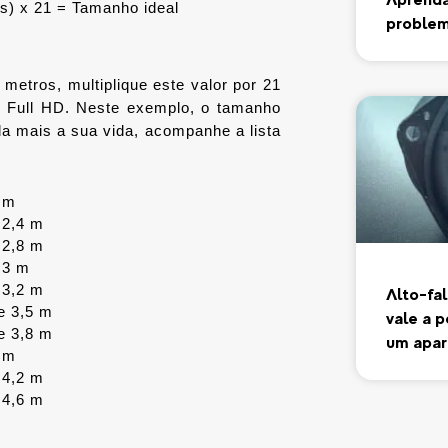
s) x 21 = Tamanho ideal
problem
etros, multiplique este valor por 21 
 Full HD. Neste exemplo, o tamanho 
da mais a sua vida, acompanhe a lista 
 m
 2,4 m
 2,8 m
 3 m
 3,2 m
Alto-fa
e 3,5 m
vale a 
e 3,8 m
um apar
 m
 4,2 m
 4,6 m