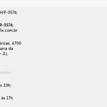
849-3576;
9-3576;
ix.com.br
éricas, 6700
Barra da
– RJ,
mento:
s 20h;
h às 17h.