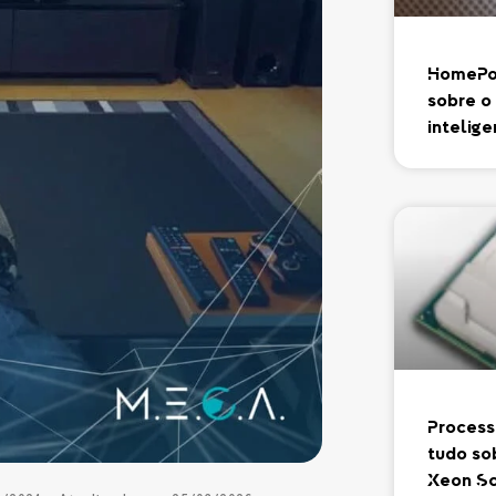
HomePod
sobre o
intelig
Process
tudo so
Xeon Sc