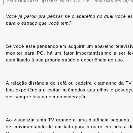
Por
Fabio Ferro
, gerente da M.E.C.A. Fix · Publicado em 20/1
Você já parou pra pensar se o aparelho no qual você est
para o espaço que você tem?
Se você está pensando em adquirir um aparelho televisiv
monitor para PC, há um fator importantíssimo a ser le
está ligado à sua própria saúde e experiência de uso.
A relação distância do sofá ou cadeira x tamanho da TV 
boa experiência e evitar incômodos aos olhos e pescoço 
ser sempre levada em consideração.
Ao visualizar uma TV grande a uma distância pequena, é
se movimentando de um lado para o outro em busca d