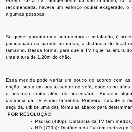
Porém, 
se a TV, independente do seu tamanho, for o
recomendada, haverá um esforço ocular exagerado, o 
algumas pessoas.
Se quiser garantir uma boa compra e instalação, é preci
posicionada na parede ou mesa, a distância do local o
tamanho. Dessa forma, para que a TV fique na altura d
uma altura de 1,20m do chão.
Essa medida pode variar um pouco de acordo com as 
noção, basta um adulto sentar no sofá, cadeira ou afins 
o pescoço muito além do necessário.
Existem algu
distância da TV e seu tamanho. Primeiro, calcule a di
seguida, utilize uma das fórmulas abaixo para determina
POR RESOLUÇÃO
Padrão (480p): Distância da TV (em metros
HD (720p): Distância da TV (em metros) x 