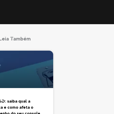
Leia Também
SD: saiba qual a
ça e como afeta o
nho do seu console