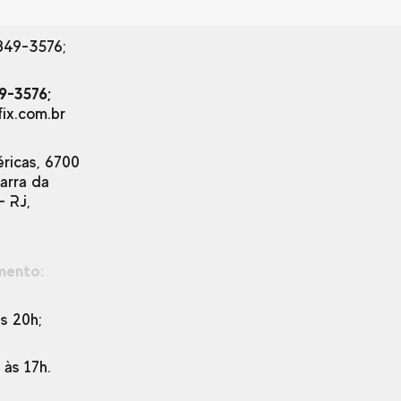
849-3576;
9-3576;
ix.com.br
éricas, 6700
Barra da
– RJ,
mento:
s 20h;
h às 17h.