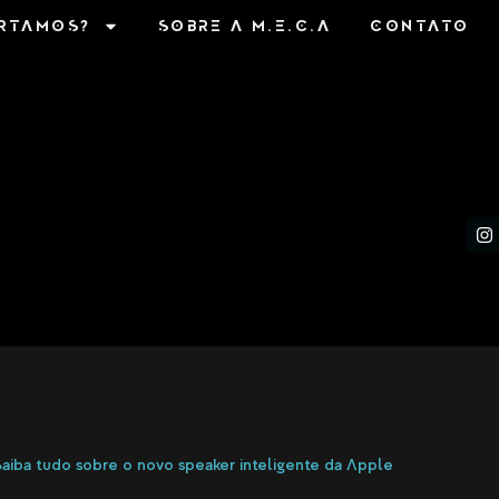
RTAMOS?
SOBRE A M.E.C.A
CONTATO
I
aiba tudo sobre o novo speaker inteligente da Apple