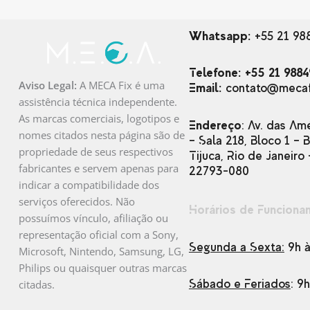
Whatsapp:
+55 21 98
Telefone: +55 21 9884
Aviso Legal:
A MECA Fix é uma
Email:
contato@mecaf
assistência técnica independente.
As marcas comerciais, logotipos e
Endereço
: Av. das Am
nomes citados nesta página são de
– Sala 218, Bloco 1 – 
propriedade de seus respectivos
Tijuca, Rio de Janeiro 
fabricantes e servem apenas para
22793-080
indicar a compatibilidade dos
serviços oferecidos. Não
Horários de Funciona
possuímos vínculo, afiliação ou
representação oficial com a Sony,
Segunda a Sexta:
9h à
Microsoft, Nintendo, Samsung, LG,
Philips ou quaisquer outras marcas
Sábado e Feriados
: 9
citadas.