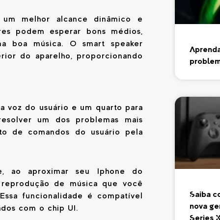
 um melhor alcance dinâmico e
ores podem esperar bons médios,
ma boa música. O smart speaker
Aprenda
rior do aparelho, proporcionando
problem
a voz do usuário e um quarto para
 resolver um dos problemas mais
to de comandos do usuário pela
.
e, ao aproximar seu Iphone do
da reprodução de música que você
Saiba c
Essa funcionalidade é compatível
nova ge
ados com o chip UI.
Series 