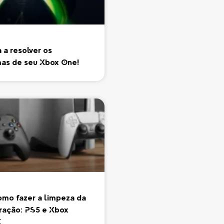
 a resolver os
as de seu Xbox One!
omo fazer a limpeza da
ração: PS5 e Xbox
X