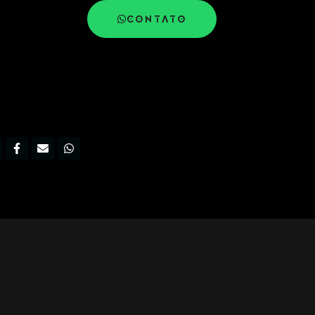
CONTATO
nstagram
Facebook-
Envelope
Whatsapp
f