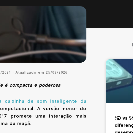
1/2021 · Atualizado em 25/03/2026
ple é compacta e poderosa
 caixinha de som inteligente da
computacional. A versão menor do
017 promete uma interação mais
HD vs S
tema da maçã.
diferen
desempe