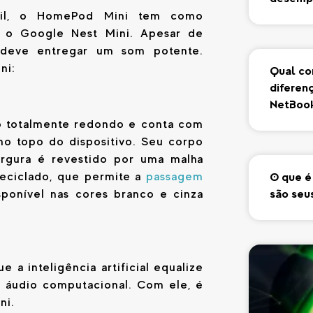
sil, o HomePod Mini tem como
 o Google Nest Mini. Apesar de
 deve entregar um som potente.
ni:
Qual co
diferen
NetBook
o totalmente redondo e conta com
no topo do dispositivo. Seu corpo
argura é revestido por uma malha
reciclado, que permite a
passagem
O que é
são seu
ponível nas cores branco e cinza
 a inteligência artificial equalize
o áudio computacional. Com ele, é
ni.