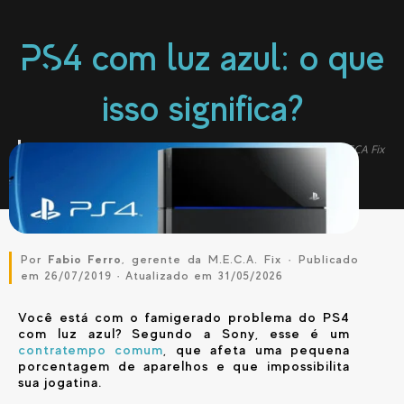
PS4 com luz azul: o que
isso significa?
✓ Atualizado em
maio de 2026
— com dados reais de OS da MECA Fix
Por
Fabio Ferro
, gerente da M.E.C.A. Fix · Publicado
em 26/07/2019 · Atualizado em 31/05/2026
Você está com o famigerado problema do PS4
com luz azul? Segundo a Sony, esse é um
contratempo comum
, que afeta uma pequena
porcentagem de aparelhos e que impossibilita
sua jogatina.