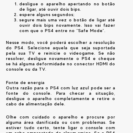
desligue o aparelho apertando no botão
de ligar, até ouvir dois bips.
espere alguns segundos;
segure mais uma vez o botão de ligar até
ouvir dois bips novamente. Isso vai fazer
com que o PS4 entre no “Safe Mode”.
Nesse modo, você poderá escolher a resolução
do PS4. Selecione aquela que seja suportada
pela sua TV e reinicie o videogame. Se não
resolver, desligue novamente o PS4 e cheque
se há alguma deformidade no conector HDMI do
console ou da TV.
Fonte de energia
Outra razão para o PS4 com luz azul pode ser a
fonte do console. Para checar a situação,
desligue o aparelho completamente e retire o
cabo de alimentação dele.
Olhe com cuidado o aparelho e procure por
alguma área danificada ou com problemas. Se
estiver tudo certo, tente ligar o console com
um cabo emprestado de algum amigo. Se o PS4