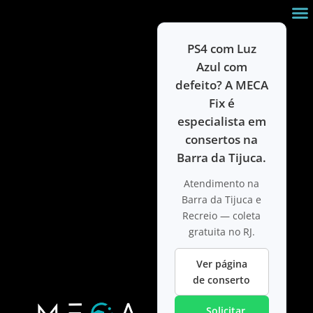
Ir para
o
conteúdo
PS4 com Luz
Azul com
defeito? A MECA
Fix é
especialista em
consertos na
Barra da Tijuca.
Atendimento na
Barra da Tijuca e
Recreio — coleta
gratuita no RJ.
Ver página
de conserto
Solicitar