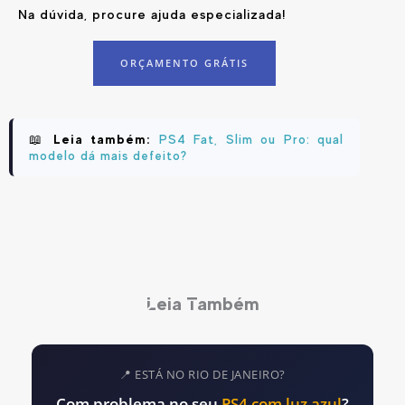
Na dúvida, procure ajuda especializada!
ORÇAMENTO GRÁTIS
📖
Leia também:
PS4 Fat, Slim ou Pro: qual
modelo dá mais defeito?
Leia Também
📍 ESTÁ NO RIO DE JANEIRO?
Com problema no seu
PS4 com luz azul
?