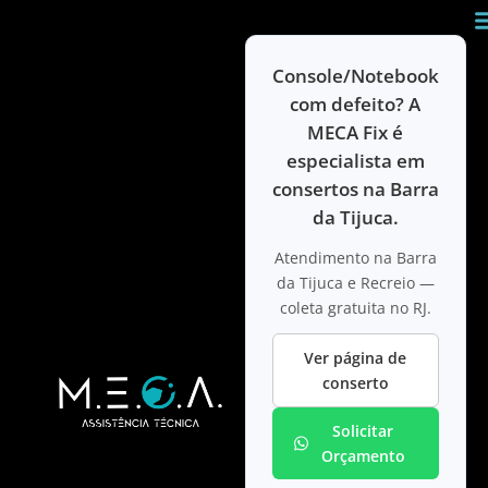
Ir para
o
conteúdo
Console/Notebook
com defeito? A
MECA Fix é
especialista em
consertos na Barra
da Tijuca.
Atendimento na Barra
da Tijuca e Recreio —
coleta gratuita no RJ.
Ver página de
conserto
Solicitar
Orçamento