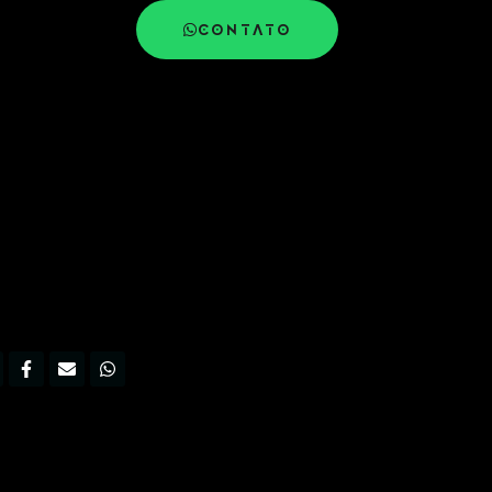
CONTATO
nstagram
Facebook-
Envelope
Whatsapp
f