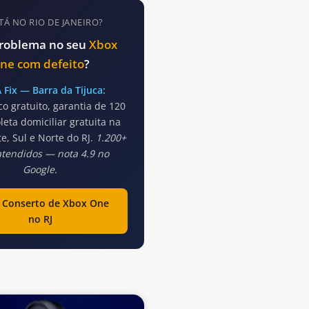
STÁ NO RIO DE JANEIRO?
roblema no seu
Xbox
ne com defeito
?
Fix — Barra da Tijuca:
co gratuito, garantia de 120
leta domiciliar gratuita na
e, Sul e Norte do RJ.
1.200+
atendidos — nota 4.9 no
Google.
 Conserto de Xbox One
no RJ