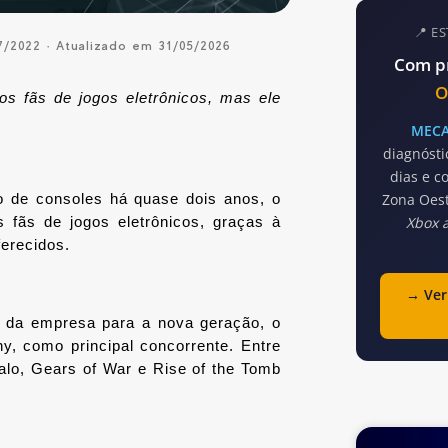
📍 E
7/2022 · Atualizado em 31/05/2026
Com p
O
s fãs de jogos eletrônicos, mas ele 
MECA 
diagnósti
dias e co
Zona Oest
 de consoles há quase dois anos, o 
Xbox 
fãs de jogos eletrônicos, graças à 
erecidos. 
→ Ver
 da empresa para a nova geração, o 
y, como principal concorrente. Entre 
alo, Gears of War e Rise of the Tomb 